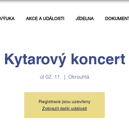
VÝUKA
AKCE A UDÁLOSTI
JÍDELNA
DOKUMEN
Kytarový koncert
út 02. 11.
  |  
Okrouhlá
Registrace jsou uzavřeny
Zobrazit další události