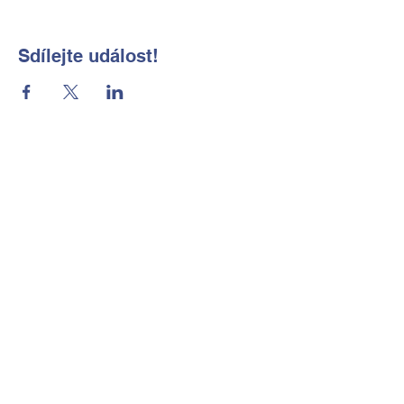
Sdílejte událost!
Základní škola a Mateřská škola
Okrouhlá, okres Česká Lípa, příspěvková
organizace
Kontaktní údaje
Tel:
702 184 656
E-mail:
reditelka@zsmsokrouhla.cz
Kde nás najdete
Okrouhlá č.p. 11