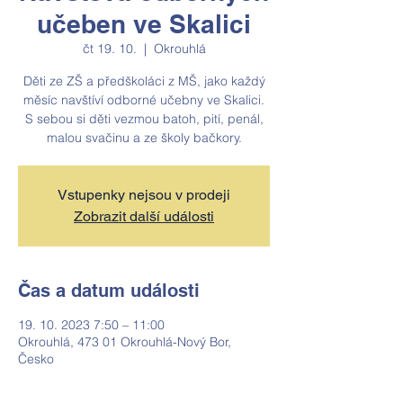
učeben ve Skalici
čt 19. 10.
  |  
Okrouhlá
Děti ze ZŠ a předškoláci z MŠ, jako každý
měsíc navštíví odborné učebny ve Skalici.
S sebou si děti vezmou batoh, pití, penál,
malou svačinu a ze školy bačkory.
Vstupenky nejsou v prodeji
Zobrazit další události
Čas a datum události
19. 10. 2023 7:50 – 11:00
Okrouhlá, 473 01 Okrouhlá-Nový Bor,
Česko