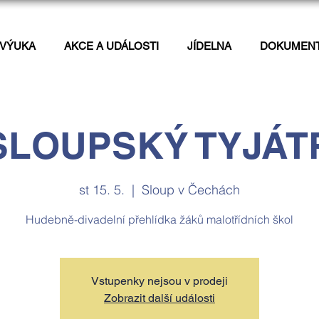
VÝUKA
AKCE A UDÁLOSTI
JÍDELNA
DOKUMEN
SLOUPSKÝ TYJÁT
st 15. 5.
  |  
Sloup v Čechách
Hudebně-divadelní přehlídka žáků malotřídních škol
Vstupenky nejsou v prodeji
Zobrazit další události