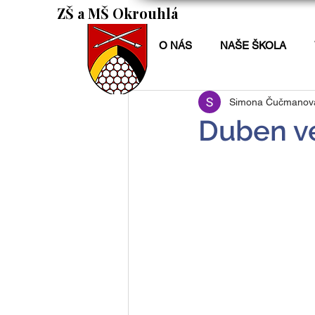
ZŠ a MŠ Okrouhlá
O NÁS
NAŠE ŠKOLA
Simona Čučmanov
Duben ve