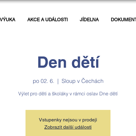
VÝUKA
AKCE A UDÁLOSTI
JÍDELNA
DOKUMEN
Den dětí
po 02. 6.
  |  
Sloup v Čechách
Výlet pro děti a školáky v rámci oslav Dne dětí
Vstupenky nejsou v prodeji
Zobrazit další události