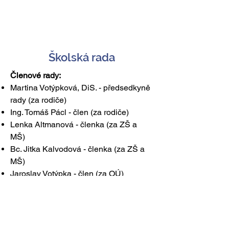
Školská rada
Členové rady:
Martina Votýpková, DiS. - předsedkyně
rady (za rodiče)
Ing. Tomáš Pácl - člen (za rodiče)
Lenka Altmanová - členka (za ZŠ a
MŠ)
Bc. Jitka Kalvodová - členka (za ZŠ a
MŠ)
Jaroslav Votýpka - člen (za OÚ)
Zuzana Bučková - členka (za OÚ)
Dokumenty:
Jednací řád rady školy
Informace k volbám do školské rady