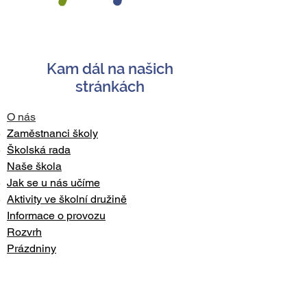
Kam dál na našich
stránkách
O nás
Zaměstnanci školy
Školská rada
Naše škola
Jak se u nás učíme
Aktivity ve školní družině
Informace o provozu
Rozvrh
Prázdniny
Výuka
Akce a události
Nadcházející akce​