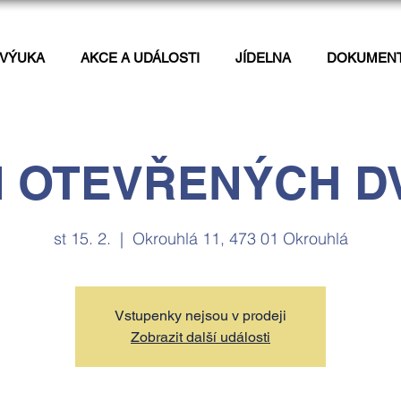
VÝUKA
AKCE A UDÁLOSTI
JÍDELNA
DOKUMEN
 OTEVŘENÝCH D
st 15. 2.
  |  
Okrouhlá 11, 473 01 Okrouhlá
Vstupenky nejsou v prodeji
Zobrazit další události