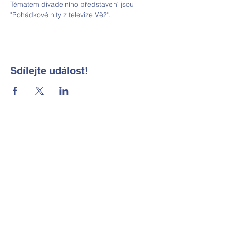
Tématem divadelního představení jsou 
"Pohádkové hity z televize Věž". 
Sdílejte událost!
Základní škola a Mateřská škola
Okrouhlá, okres Česká Lípa, příspěvková
organizace
Kontaktní údaje
Tel:
702 184 656
E-mail:
reditelka@zsmsokrouhla.cz