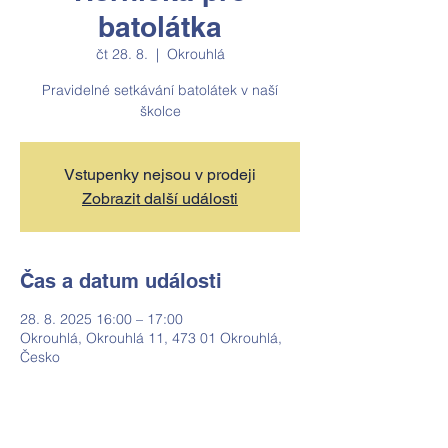
batolátka
čt 28. 8.
  |  
Okrouhlá
Pravidelné setkávání batolátek v naší
školce
Vstupenky nejsou v prodeji
Zobrazit další události
Čas a datum události
28. 8. 2025 16:00 – 17:00
Okrouhlá, Okrouhlá 11, 473 01 Okrouhlá,
Česko