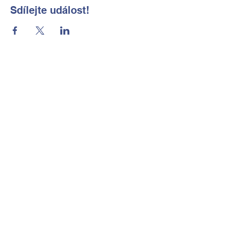
Sdílejte událost!
Základní škola a Mateřská škola
Okrouhlá, okres Česká Lípa, příspěvková
organizace
Kontaktní údaje
Tel:
702 184 656
E-mail:
reditelka@zsmsokrouhla.cz
Kde nás najdete
Okrouhlá č.p. 11
473 01 Nový Bor