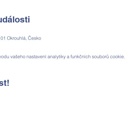
dálosti
 01 Okrouhlá, Česko
odu vašeho nastavení analytiky a funkčních souborů cookie.
st!
Kontaktní údaje