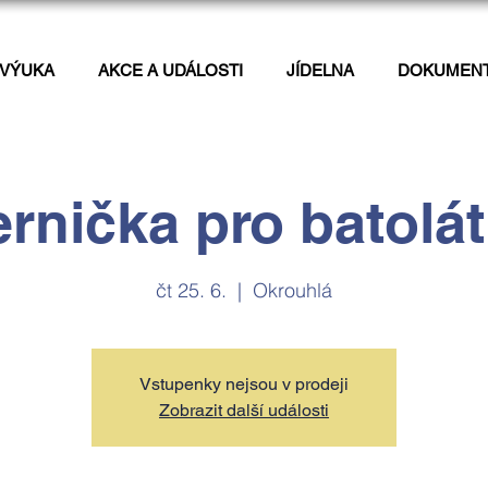
VÝUKA
AKCE A UDÁLOSTI
JÍDELNA
DOKUMEN
rnička pro batolá
čt 25. 6.
  |  
Okrouhlá
Vstupenky nejsou v prodeji
Zobrazit další události