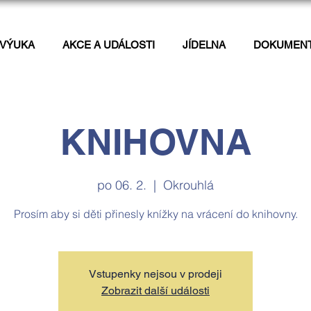
VÝUKA
AKCE A UDÁLOSTI
JÍDELNA
DOKUMEN
KNIHOVNA
po 06. 2.
  |  
Okrouhlá
Prosím aby si děti přinesly knížky na vrácení do knihovny.
Vstupenky nejsou v prodeji
Zobrazit další události