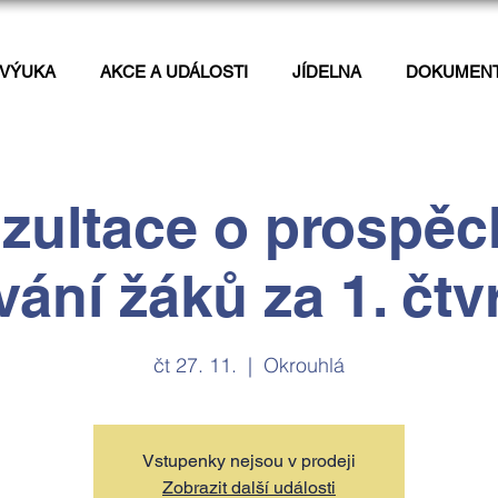
VÝUKA
AKCE A UDÁLOSTI
JÍDELNA
DOKUMEN
zultace o prospěc
ání žáků za 1. čtvr
čt 27. 11.
  |  
Okrouhlá
Vstupenky nejsou v prodeji
Zobrazit další události