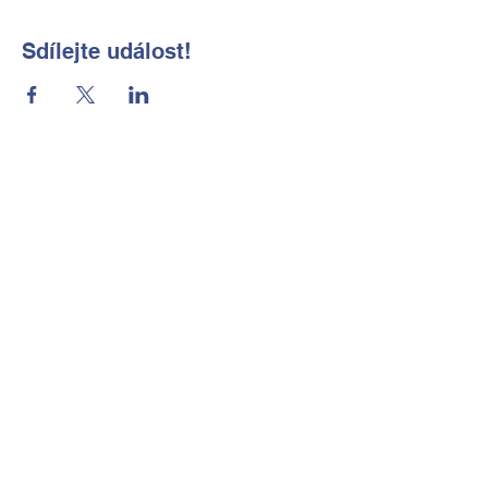
Sdílejte událost!
Základní škola a Mateřská škola
Okrouhlá, okres Česká Lípa, příspěvková
organizace
Kontaktní údaje
Tel:
702 184 656
E-mail:
reditelka@zsmsokrouhla.cz
Kde nás najdete
Okrouhlá č.p. 11