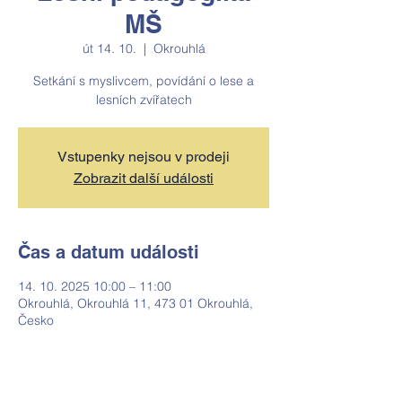
MŠ
út 14. 10.
  |  
Okrouhlá
Setkání s myslivcem, povídání o lese a
lesních zvířatech
Vstupenky nejsou v prodeji
Zobrazit další události
Čas a datum události
14. 10. 2025 10:00 – 11:00
Okrouhlá, Okrouhlá 11, 473 01 Okrouhlá,
Česko