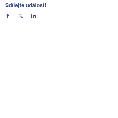
Sdílejte událost!
Základní škola a Mateřská škola
Okrouhlá, okres Česká Lípa, příspěvková
organizace
Kontaktní údaje
Tel:
702 184 656
E-mail:
reditelka@zsmsokrouhla.cz
Kde nás najdete
Okrouhlá č.p. 11
473 01 Nový Bor