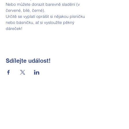
Nebo můžete dorazit barevně sladění (v 
červené, bílé, černé). 
Určitě se vyplatí oprášit si nějakou písničku 
nebo básničku, ať si vysloužíte pěkný 
dáreček! 
Sdílejte událost!
Základní škola a Mateřská škola
Okrouhlá, okres Česká Lípa, příspěvková
organizace
Kontaktní údaje