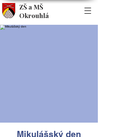
ZŠ a MŠ
Okrouhlá
Mikulášský den