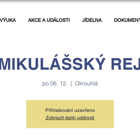
VÝUKA
AKCE A UDÁLOSTI
JÍDELNA
DOKUMEN
MIKULÁŠSKÝ RE
po 06. 12.
  |  
Okrouhlá
Přihlašování uzavřeno
Zobrazit další události