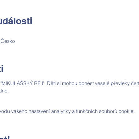
dálosti
, Česko
i
"MIKULÁŠSKÝ REJ". Děti si mohou donést veselé převleky čertík
dne. 
odu vašeho nastavení analytiky a funkčních souborů cookie.