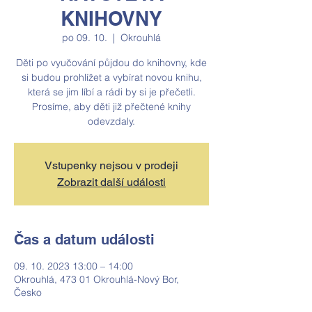
KNIHOVNY
po 09. 10.
  |  
Okrouhlá
Děti po vyučování půjdou do knihovny, kde
si budou prohlížet a vybírat novou knihu,
která se jim líbí a rádi by si je přečetli.
Prosíme, aby děti již přečtené knihy
Vstupenky nejsou v prodeji
Zobrazit další události
Čas a datum události
09. 10. 2023 13:00 – 14:00
Okrouhlá, 473 01 Okrouhlá-Nový Bor,
Česko