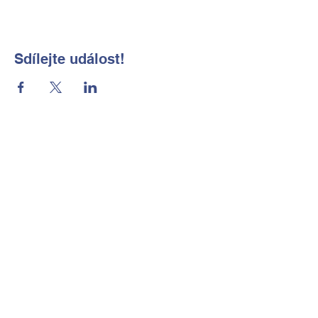
Sdílejte událost!
Základní škola a Mateřská škola
Okrouhlá, okres Česká Lípa, příspěvková
organizace
Kontaktní údaje
Tel:
702 184 656
E-mail:
reditelka@zsmsokrouhla.cz
Kde nás najdete