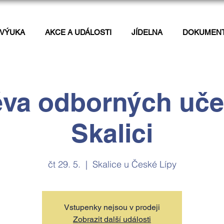
VÝUKA
AKCE A UDÁLOSTI
JÍDELNA
DOKUMEN
ěva odborných uče
Skalici
čt 29. 5.
  |  
Skalice u České Lípy
Vstupenky nejsou v prodeji
Zobrazit další události