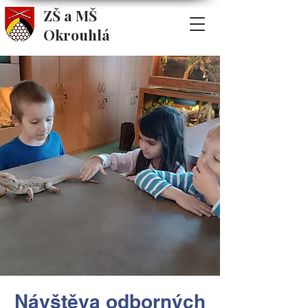
ZŠ a MŠ
Okrouhlá
Návštěva odborných