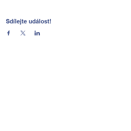
Sdílejte událost!
Základní škola a Mateřská škola
Okrouhlá, okres Česká Lípa, příspěvková
organizace
Kontaktní údaje
Tel:
702 184 656
E-mail:
reditelka@zsmsokrouhla.cz
Kde nás najdete