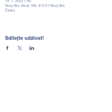
19. 1. 2023 7:40
Nový Bor, Nová 168, 473 01 Nový Bor,
Česko
Sdílejte událost!
Základní škola a Mateřská škola
Okrouhlá, okres Česká Lípa, příspěvková
organizace
Kontaktní údaje
Tel:
702 184 656
E-mail:
reditelka@zsmsokrouhla.cz