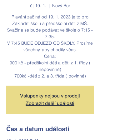
čt 19. 1.
  |  
Nový Bor
Plavání začíná od 19. 1. 2023 je to pro
Základní školu a předškolní děti z MŠ.
Svačina se bude podávat ve škole o 7:15 -
7:35.
V 7:45 BUDE ODJEZD OD ŠKOLY. Prosíme
všechny, aby chodily včas.
Cena:
900 kč - předškolní děti a děti z 1. třídy (
nepovinné)
Vstupenky nejsou v prodeji
Zobrazit další události
Čas a datum události