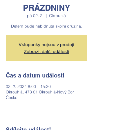
PRÁZDNINY
pá 02. 2.
  |  
Okrouhlá
Dětem bude nabídnuta školní družina.
Vstupenky nejsou v prodeji
Zobrazit další události
Čas a datum události
02. 2. 2024 8:00 – 15:30
Okrouhlá, 473 01 Okrouhlá-Nový Bor,
Česko
Sdílejte událost!