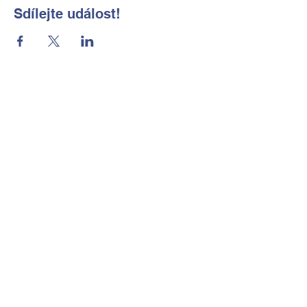
Sdílejte událost!
Základní škola a Mateřská škola
Okrouhlá, okres Česká Lípa, příspěvková
organizace
Kontaktní údaje
Tel:
702 184 656
E-mail:
reditelka@zsmsokrouhla.cz
Kde nás najdete
Okrouhlá č.p. 11
473 01 Nový Bor