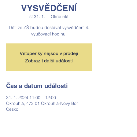
VYSVĚDČENÍ
st 31. 1.
  |  
Okrouhlá
Děti ze ZŠ budou dostávat vysvědčení 4.
vyučovací hodinu.
Vstupenky nejsou v prodeji
Zobrazit další události
Čas a datum události
31. 1. 2024 11:00 – 12:00
Okrouhlá, 473 01 Okrouhlá-Nový Bor,
Česko