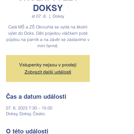
DOKSY
st 07. 6.
  |  
Doksy
Celá MŠ a ZŠ Okrouhlá se vydá na školní
výlet do Doks. Děti pojedou vláčkem poté
půjdou na parník a na závěr se zastavíme v
Vstupenky nejsou v prodeji
Zobrazit další události
Čas a datum události
07. 6. 2023 7:30 – 15:00
Doksy, Doksy, Česko
O této události