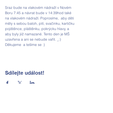
Sraz bude na vlakovém nádraží v Novém 
Boru 7:45 a návrat bude v 14:39hod také 
na vlakovém nádraží. Poprosíme,  aby děti 
měly s sebou batoh, pití, svačinku, kartičku 
pojištěnce, pláštěnku, pokrýcku hlavy, a 
aby byly jiiž namazané. Tento den je MŠ 
uzavřena a ani se nebude vařit. _:) 
Děkujeme  a tešíme se :) 
Sdílejte událost!
Základní škola a Mateřská škola
Okrouhlá, okres Česká Lípa, příspěvková