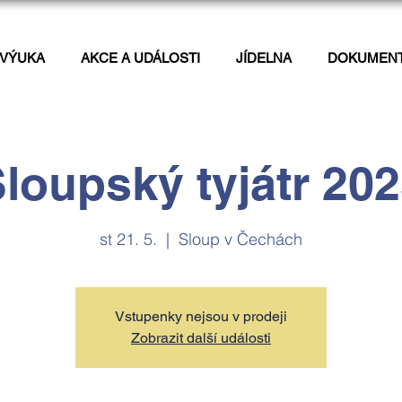
VÝUKA
AKCE A UDÁLOSTI
JÍDELNA
DOKUMEN
loupský tyjátr 20
st 21. 5.
  |  
Sloup v Čechách
Vstupenky nejsou v prodeji
Zobrazit další události