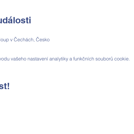
dálosti
loup v Čechách, Česko
odu vašeho nastavení analytiky a funkčních souborů cookie.
st!
Kontaktní údaje