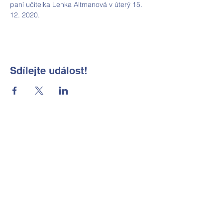
paní učitelka Lenka Altmanová v úterý 15. 
12. 2020.
Sdílejte událost!
Základní škola a Mateřská škola
Okrouhlá, okres Česká Lípa, příspěvková
organizace
Kontaktní údaje
Tel:
702 184 656
E-mail:
reditelka@zsmsokrouhla.cz