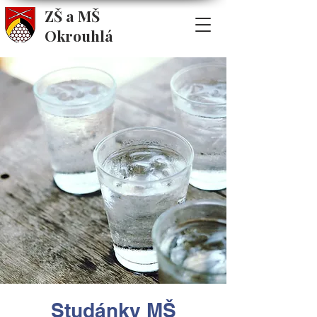
ZŠ a MŠ
Okrouhlá
Studánky MŠ