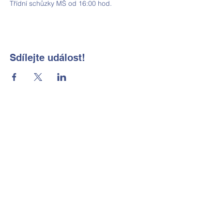
Třídní schůzky MŠ od 16:00 hod. 
Sdílejte událost!
Základní škola a Mateřská škola
Okrouhlá, okres Česká Lípa, příspěvková
organizace
Kontaktní údaje
Tel:
702 184 656
E-mail:
reditelka@zsmsokrouhla.cz