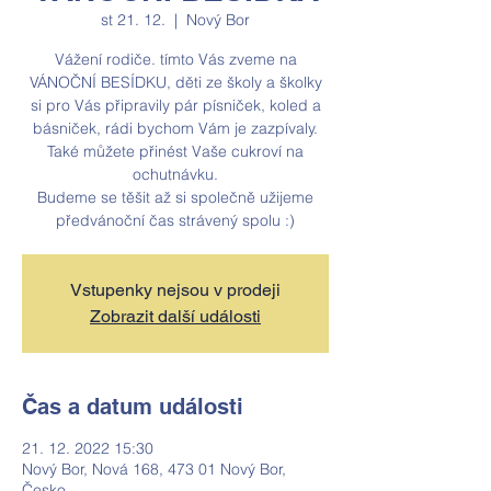
st 21. 12.
  |  
Nový Bor
Vážení rodiče. tímto Vás zveme na
VÁNOČNÍ BESÍDKU, děti ze školy a školky
si pro Vás připravily pár písniček, koled a
básniček, rádi bychom Vám je zazpívaly.
Také můžete přinést Vaše cukroví na
ochutnávku.
Budeme se těšit až si společně užijeme
předvánoční čas strávený spolu :)
Vstupenky nejsou v prodeji
Zobrazit další události
Čas a datum události
21. 12. 2022 15:30
Nový Bor, Nová 168, 473 01 Nový Bor,
Česko