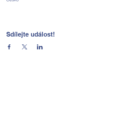
Sdílejte událost!
Základní škola a Mateřská škola
Okrouhlá, okres Česká Lípa, příspěvková
organizace
Kontaktní údaje
Tel:
702 184 656
E-mail:
reditelka@zsmsokrouhla.cz