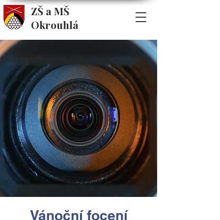
ZŠ a MŠ
Okrouhlá
Vánoční focení