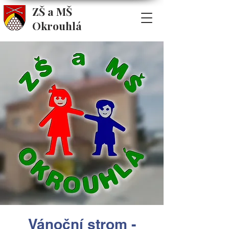
ZŠ a MŠ
Okrouhlá
Vánoční strom -