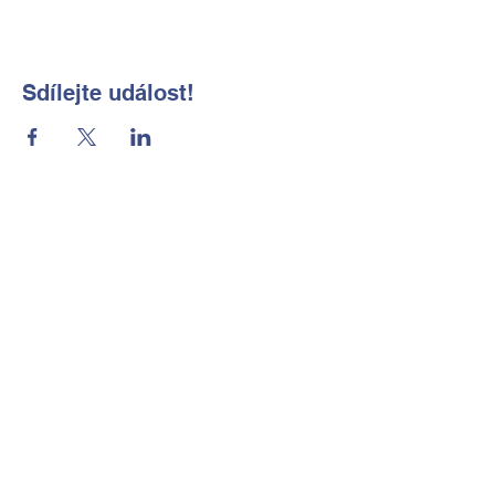
Sdílejte událost!
Základní škola a Mateřská škola
Okrouhlá, okres Česká Lípa, příspěvková
organizace
Kontaktní údaje
Tel:
702 184 656
E-mail:
reditelka@zsmsokrouhla.cz
Kde nás najdete