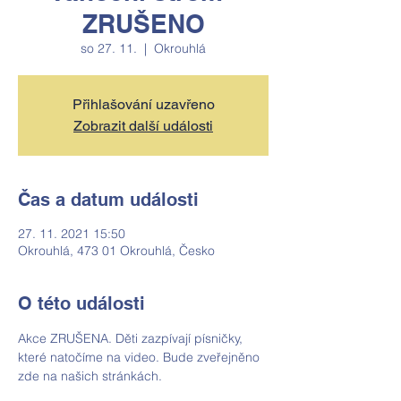
ZRUŠENO
so 27. 11.
  |  
Okrouhlá
Přihlašování uzavřeno
Zobrazit další události
Čas a datum události
27. 11. 2021 15:50
Okrouhlá, 473 01 Okrouhlá, Česko
O této události
Akce ZRUŠENA. Děti zazpívají písničky, 
které natočíme na video. Bude zveřejněno 
zde na našich stránkách. 