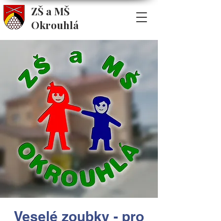
ZŠ a MŠ
Okrouhlá
Veselé zoubky - pro