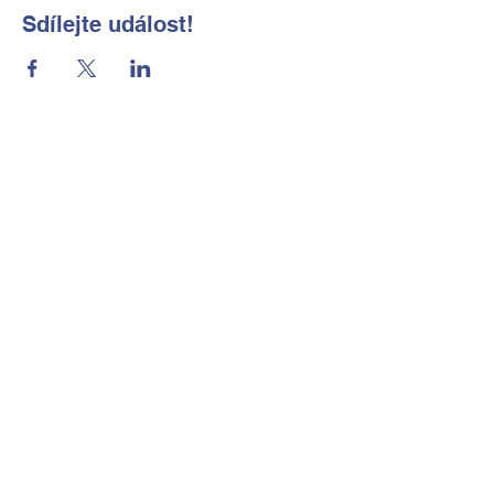
Sdílejte událost!
Základní škola a Mateřská škola
Okrouhlá, okres Česká Lípa, příspěvková
organizace
Kontaktní údaje
Tel:
702 184 656
E-mail:
reditelka@zsmsokrouhla.cz
Kde nás najdete
Okrouhlá č.p. 11
473 01 Nový Bor