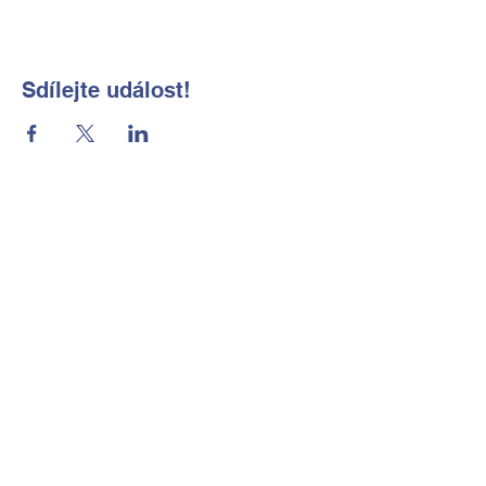
Sdílejte událost!
Základní škola a Mateřská škola
Okrouhlá, okres Česká Lípa, příspěvková
organizace
Kontaktní údaje
Tel:
702 184 656
E-mail:
reditelka@zsmsokrouhla.cz
Kde nás najdete