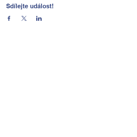
Sdílejte událost!
Základní škola a Mateřská škola
Okrouhlá, okres Česká Lípa, příspěvková
organizace
Kontaktní údaje
Tel:
702 184 656
E-mail:
reditelka@zsmsokrouhla.cz
Kde nás najdete
Okrouhlá č.p. 11
473 01 Nový Bor