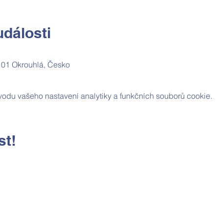
dálosti
 01 Okrouhlá, Česko
odu vašeho nastavení analytiky a funkčních souborů cookie.
st!
Kontaktní údaje