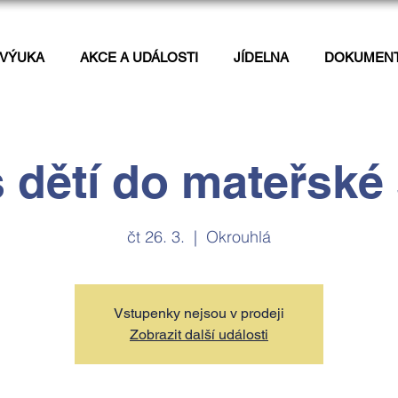
VÝUKA
AKCE A UDÁLOSTI
JÍDELNA
DOKUMEN
 dětí do mateřské
čt 26. 3.
  |  
Okrouhlá
Vstupenky nejsou v prodeji
Zobrazit další události