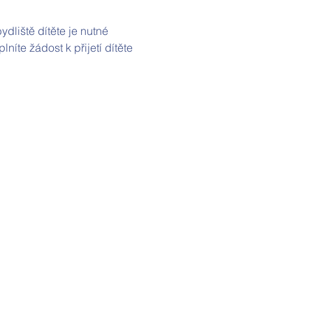
dliště dítěte je nutné 
níte žádost k přijetí dítěte 
Kde nás najdete