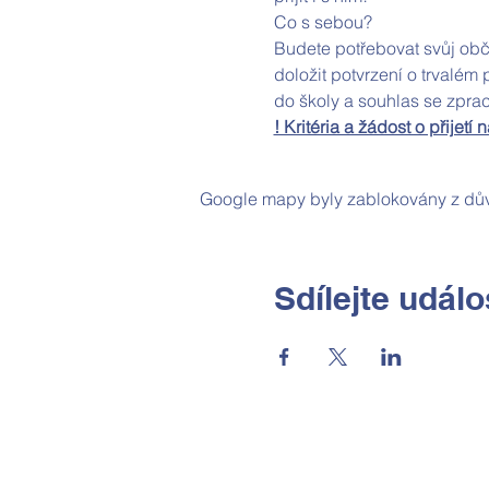
Co s sebou?
Budete potřebovat svůj občan
doložit potvrzení o trvalém 
do školy a souhlas se zpra
! Kritéria a žádost o přijet
Google mapy byly zablokovány z dův
Sdílejte událo
Základní škola a Mateřská škola