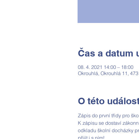
Čas a datum u
08. 4. 2021 14:00 – 18:00
Okrouhlá, Okrouhlá 11, 473
O této událost
Zápis do první třidy pro šk
K zápisu se dostaví zákonní
odkladu školní docházky pr
přijít i s ním!