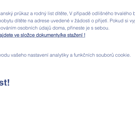
ský průkaz a rodný list dítěte, V případě odlišného trvalého by
pobytu dítěte na adrese uvedené v žádosti o přijetí. Pokud si vypl
cováním osobních údajů doma, přineste je s sebou. 
í najdete ve složce dokumenty/ke stažení !
odu vašeho nastavení analytiky a funkčních souborů cookie.
st!
Kontaktní údaje