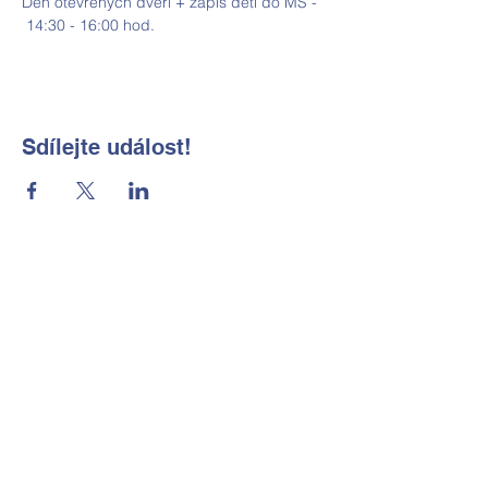
Den otevřených dvěří + zápis dětí do MŠ - 
 14:30 - 16:00 hod. 
Sdílejte událost!
Základní škola a Mateřská škola
Okrouhlá, okres Česká Lípa, příspěvková
organizace
Kontaktní údaje
Tel:
702 184 656
E-mail:
reditelka@zsmsokrouhla.cz