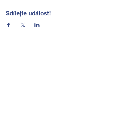
Sdílejte událost!
Základní škola a Mateřská škola
Okrouhlá, okres Česká Lípa, příspěvková
organizace
Kontaktní údaje
Tel:
702 184 656
E-mail:
reditelka@zsmsokrouhla.cz
Kde nás najdete
Okrouhlá č.p. 11