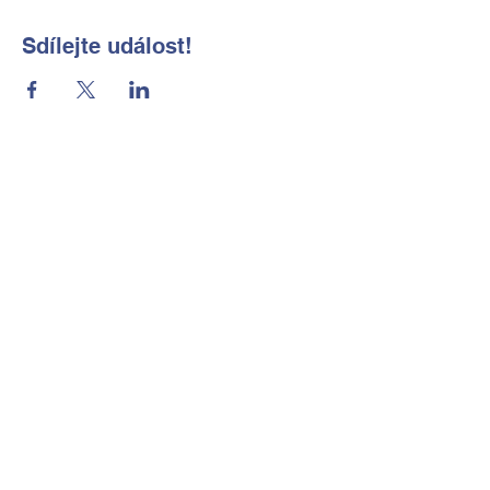
Sdílejte událost!
Základní škola a Mateřská škola
Okrouhlá, okres Česká Lípa, příspěvková
organizace
Kontaktní údaje
Tel:
702 184 656
E-mail:
reditelka@zsmsokrouhla.cz
Kde nás najdete
Okrouhlá č.p. 11
473 01 Nový Bor